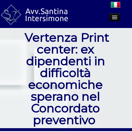
Vertenza Print
Lo studio
center: ex
Aree di attività
dipendenti in
Dicono di noi
difficoltà
PCT
economiche
Approfondimenti
sperano nel
Concordato
preventivo