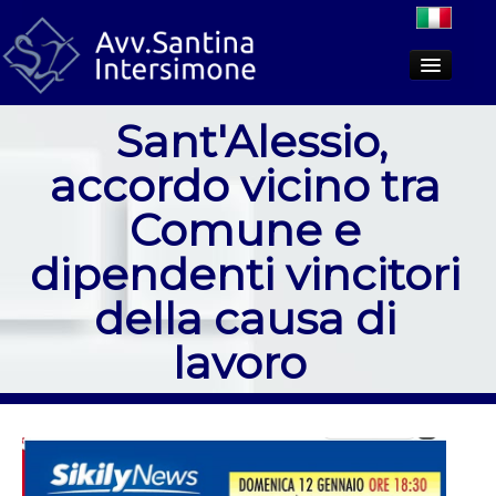
Sant'Alessio,
Lo studio
accordo vicino tra
Aree di attività
Comune e
Dicono di noi
dipendenti vincitori
PCT
della causa di
Approfondimenti
lavoro