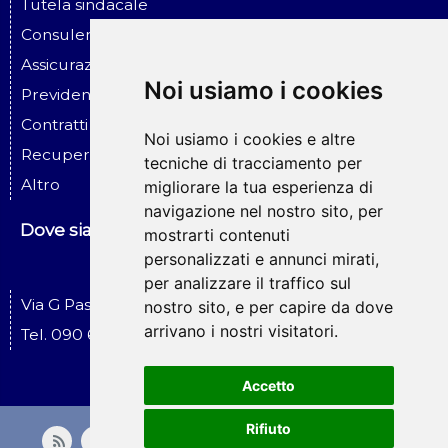
Tutela sindacale
Consulenza ed assistenza alle imprese
Assicurazione ed infortunio sul lavoro
Noi usiamo i cookies
Previdenza sociale
Contratti - Assicurazioni - Risar. danni
Noi usiamo i cookies e altre
Recupero crediti - Esecuzioni
tecniche di tracciamento per
Altro
migliorare la tua esperienza di
navigazione nel nostro sito, per
Dove siamo
mostrarti contenuti
personalizzati e annunci mirati,
per analizzare il traffico sul
Via G Pascoli, 19 Messina
nostro sito, e per capire da dove
arrivano i nostri visitatori.
Tel. 090 674519
Accetto
Rifiuto