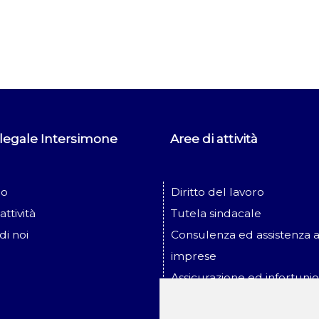
 legale Intersimone
Aree di attività
io
Diritto del lavoro
attività
Tutela sindacale
di noi
Consulenza ed assistenza a
imprese
Assicurazione ed infortunio
lavoro