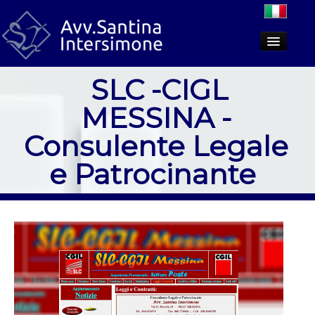
SLC -CIGL
Lo studio
MESSINA -
Aree di attività
Consulente Legale
Dicono di noi
e Patrocinante
PCT
Approfondimenti