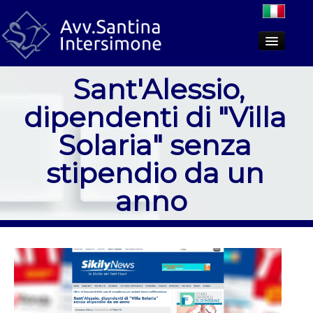
Sant'Alessio,
Lo studio
dipendenti di "Villa
Aree di attività
Solaria" senza
Dicono di noi
stipendio da un
PCT
anno
Approfondimenti