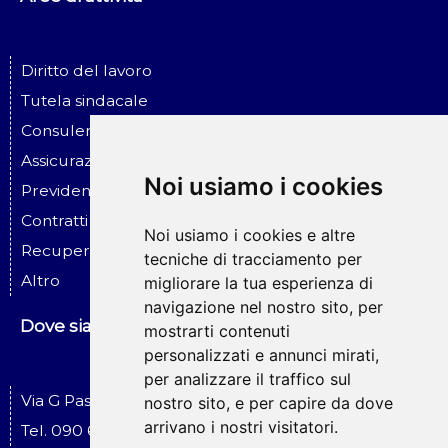
Diritto del lavoro
Tutela sindacale
Consulenza ed assistenza alle imprese
Assicurazione ed infortunio sul lavoro
Noi usiamo i cookies
Previdenza sociale
Contratti - Assicurazioni - Risar. danni
Noi usiamo i cookies e altre
Recupero crediti - Esecuzioni
tecniche di tracciamento per
Altro
migliorare la tua esperienza di
navigazione nel nostro sito, per
Dove siamo
mostrarti contenuti
personalizzati e annunci mirati,
per analizzare il traffico sul
Via G Pascoli, 19 Messina
nostro sito, e per capire da dove
arrivano i nostri visitatori.
Tel. 090 674519