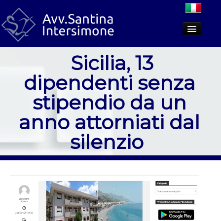
Sicilia, 13
Lo studio
dipendenti senza
Aree di attività
stipendio da un
Dicono di noi
anno attorniati dal
PCT
silenzio
Approfondimenti