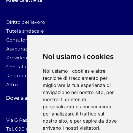
Aree di attività
Diritto del lavoro
Tutela sindacale
Consulenza ed assistenza alle imprese
Assicurazione ed infortunio sul lavoro
Noi usiamo i cookies
Previdenza sociale
Contratti - Assicurazioni - Risar. danni
Noi usiamo i cookies e altre
Recupero crediti - Esecuzioni
tecniche di tracciamento per
Altro
migliorare la tua esperienza di
navigazione nel nostro sito, per
Dove siamo
mostrarti contenuti
personalizzati e annunci mirati,
per analizzare il traffico sul
Via G Pascoli, 19 Messina
nostro sito, e per capire da dove
arrivano i nostri visitatori.
Tel. 090 674519