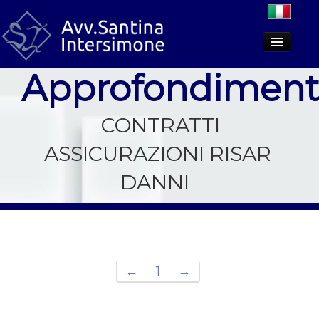
Approfondiment
Lo studio
Aree di attività
CONTRATTI
Dicono di noi
ASSICURAZIONI RISAR
PCT
DANNI
Approfondimenti
←
1
→